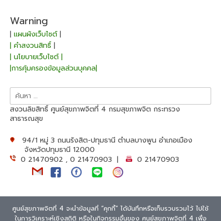
Warning
|
แผนผังเว็บไซต์
|
| คำสงวนสิทธิ์
|
| นโยบายเว็บไซต์ |
|การคุ้มครองข้อมูลส่วนบุคคล|
สงวนลิขสิทธิ์ ศูนย์สุขภาพจิตที่ 4 กรมสุขภาพจิต กระทรวง
สาธารณสุข
94/1 หมู่ 3 ถนนรังสิต-ปทุมธานี ตำบลบางพูน อำเภอเมือง
จังหวัดปทุมธานี 12000
0 21470902 , 0 21470903 |
0 21470903
ศูนย์สุขภาพจิตที่ 4 จะนำข้อมูลที่ “คุกกี้” ได้บันทึกหรือเก็บรวบรวมไว้ ไปใช้
ในการวิเคราะห์เชิงสถิติ หรือในกิจกรรมอื่นของ ศูนย์สุขภาพจิตที่ 4 เพื่อ
Theme: Overlay by
Kaira
.
Extra Text