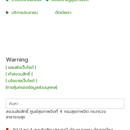
บริการประชาชน
ติดต่อเรา
Warning
|
แผนผังเว็บไซต์
|
| คำสงวนสิทธิ์
|
| นโยบายเว็บไซต์ |
|การคุ้มครองข้อมูลส่วนบุคคล|
ค้นหา
สำหรับ:
สงวนลิขสิทธิ์ ศูนย์สุขภาพจิตที่ 4 กรมสุขภาพจิต กระทรวง
สาธารณสุข
94/1 หมู่ 3 ถนนรังสิต-ปทุมธานี ตำบลบางพูน อำเภอเมือง