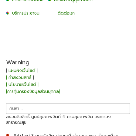
บริการประชาชน
ติดต่อเรา
Warning
|
แผนผังเว็บไซต์
|
| คำสงวนสิทธิ์
|
| นโยบายเว็บไซต์ |
|การคุ้มครองข้อมูลส่วนบุคคล|
ค้นหา
สำหรับ:
สงวนลิขสิทธิ์ ศูนย์สุขภาพจิตที่ 4 กรมสุขภาพจิต กระทรวง
สาธารณสุข
94/1 หมู่ 3 ถนนรังสิต-ปทุมธานี ตำบลบางพูน อำเภอเมือง