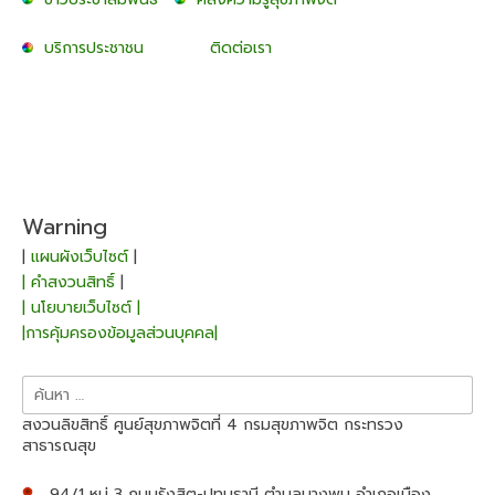
บริการประชาชน
ติดต่อเรา
Warning
|
แผนผังเว็บไซต์
|
| คำสงวนสิทธิ์
|
| นโยบายเว็บไซต์ |
|การคุ้มครองข้อมูลส่วนบุคคล|
ค้นหา
สำหรับ:
สงวนลิขสิทธิ์ ศูนย์สุขภาพจิตที่ 4 กรมสุขภาพจิต กระทรวง
สาธารณสุข
94/1 หมู่ 3 ถนนรังสิต-ปทุมธานี ตำบลบางพูน อำเภอเมือง