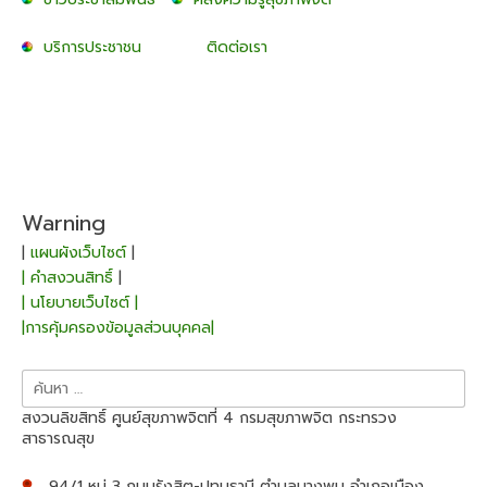
บริการประชาชน
ติดต่อเรา
Warning
|
แผนผังเว็บไซต์
|
| คำสงวนสิทธิ์
|
| นโยบายเว็บไซต์ |
|การคุ้มครองข้อมูลส่วนบุคคล|
ค้นหา
สำหรับ:
สงวนลิขสิทธิ์ ศูนย์สุขภาพจิตที่ 4 กรมสุขภาพจิต กระทรวง
สาธารณสุข
94/1 หมู่ 3 ถนนรังสิต-ปทุมธานี ตำบลบางพูน อำเภอเมือง