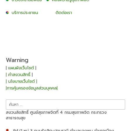
บริการประชาชน
ติดต่อเรา
Warning
|
แผนผังเว็บไซต์
|
| คำสงวนสิทธิ์
|
| นโยบายเว็บไซต์ |
|การคุ้มครองข้อมูลส่วนบุคคล|
ค้นหา
สำหรับ:
สงวนลิขสิทธิ์ ศูนย์สุขภาพจิตที่ 4 กรมสุขภาพจิต กระทรวง
สาธารณสุข
94/1 หมู่ 3 ถนนรังสิต-ปทุมธานี ตำบลบางพูน อำเภอเมือง