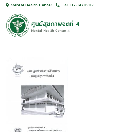
Skip
Mental Health Center
Call. 02-1470902
to
content