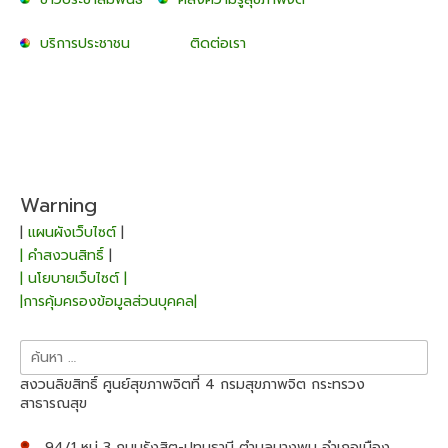
บริการประชาชน
ติดต่อเรา
Warning
|
แผนผังเว็บไซต์
|
| คำสงวนสิทธิ์
|
| นโยบายเว็บไซต์ |
|การคุ้มครองข้อมูลส่วนบุคคล|
ค้นหา
สำหรับ:
สงวนลิขสิทธิ์ ศูนย์สุขภาพจิตที่ 4 กรมสุขภาพจิต กระทรวง
สาธารณสุข
94/1 หมู่ 3 ถนนรังสิต-ปทุมธานี ตำบลบางพูน อำเภอเมือง