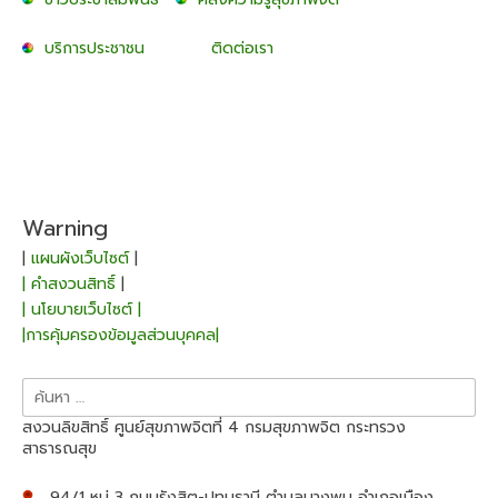
บริการประชาชน
ติดต่อเรา
Warning
|
แผนผังเว็บไซต์
|
| คำสงวนสิทธิ์
|
| นโยบายเว็บไซต์ |
|การคุ้มครองข้อมูลส่วนบุคคล|
ค้นหา
สำหรับ:
สงวนลิขสิทธิ์ ศูนย์สุขภาพจิตที่ 4 กรมสุขภาพจิต กระทรวง
สาธารณสุข
94/1 หมู่ 3 ถนนรังสิต-ปทุมธานี ตำบลบางพูน อำเภอเมือง