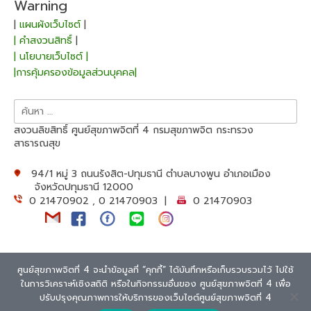
Warning
|
แผนผังเว็บไซต์
|
| คำสงวนสิทธิ์
|
| นโยบายเว็บไซต์ |
|การคุ้มครองข้อมูลส่วนบุคคล|
ค้นหา
สำหรับ:
สงวนลิขสิทธิ์ ศูนย์สุขภาพจิตที่ 4 กรมสุขภาพจิต กระทรวง
สาธารณสุข
94/1 หมู่ 3 ถนนรังสิต-ปทุมธานี ตำบลบางพูน อำเภอเมือง
จังหวัดปทุมธานี 12000
0 21470902 , 0 21470903 |
0 21470903
ศูนย์สุขภาพจิตที่ 4 จะนำข้อมูลที่ “คุกกี้” ได้บันทึกหรือเก็บรวบรวมไว้ ไปใช้
ในการวิเคราะห์เชิงสถิติ หรือในกิจกรรมอื่นของ ศูนย์สุขภาพจิตที่ 4 เพื่อ
Theme: Overlay by
Kaira
.
Extra Text
ปรับปรุงคุณภาพการให้บริการของเว็บไซต์ศูนย์สุขภาพจิตที่ 4
94/1 m.3 Rangsit-Patum Thani Rode. ,Bangpoon, Mueang, Patum