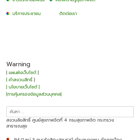
บริการประชาชน
ติดต่อเรา
Warning
|
แผนผังเว็บไซต์
|
| คำสงวนสิทธิ์
|
| นโยบายเว็บไซต์ |
|การคุ้มครองข้อมูลส่วนบุคคล|
ค้นหา
สำหรับ:
สงวนลิขสิทธิ์ ศูนย์สุขภาพจิตที่ 4 กรมสุขภาพจิต กระทรวง
สาธารณสุข
94/1 หมู่ 3 ถนนรังสิต-ปทุมธานี ตำบลบางพูน อำเภอเมือง