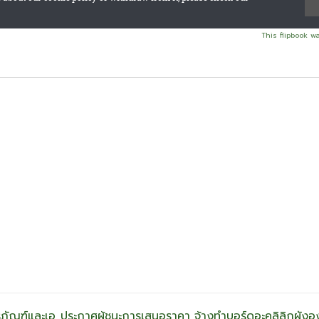
This flipbook w
ุภัณฑ์และเอ
ประกาศผู้ชนะการเสนอราคา จ้างทำบอร์ดอะคลิลิกผังอง