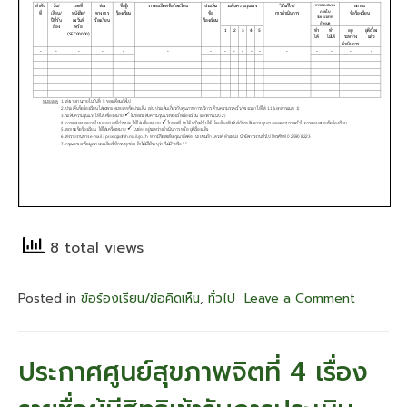
ที่
1
และ
มี
สิทธิ
เข้า
รับ
การ
ประเมิน
ความ
รู้
ความ
สามารถ
8 total views
ทักษะ
และ
สมรรถนะ
Posted in
ข้อร้องเรียน/ข้อคิดเห็น
,
ทั่วไป
Leave a Comment
on
ครั้ง
รายงาน
ที่
ข้อคิด
2
เห็น/
ประกาศศูนย์สุขภาพจิตที่ 4 เรื่อง
(สอบ
ข้อ
สัมภาษณ์)
ร้อง