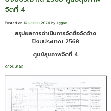
ซื้อ
จิตที่ 4
จัด
จ้าง
ปีงบประมาณ
Posted on
10 เมษายน 2026
by
Jiggae
2569
ศูนย์
สรุปผลการดำเนินการจัดซื้อจัดจ้าง
สุขภาพ
จิต
ปีงบประมาณ 2568
ที่
4
ศูนย์สุขภาพจิตที่ 4
ดาวน์โหลด