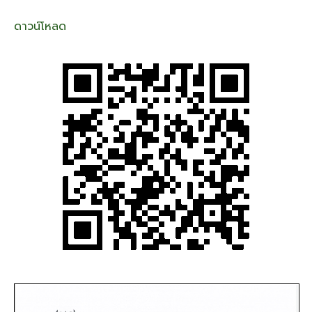
เวลา
ดาวน์โหลด
สถาน
ที่
ใน
การ
ประเมิน
ความ
รู้
ความ
สามารถ
ทักษะ
และ
สมรรถนะ
ครั้ง
ที่
1
ใน
ตำแหน่ง
นัก
วิชาการ
เงิน
และ