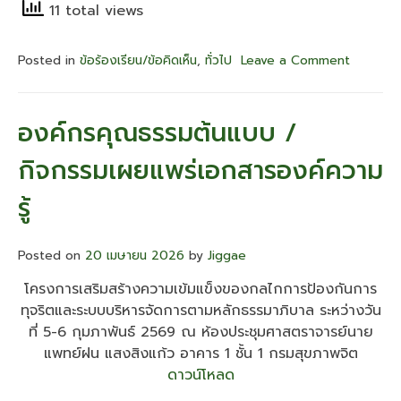
11 total views
Posted in
ข้อร้องเรียน/ข้อคิดเห็น
,
ทั่วไป
Leave a Comment
on
รายงาน
ข้อคิด
เห็น/
องค์กรคุณธรรมต้นแบบ /
ข้อ
ร้อง
กิจกรรมเผยแพร่เอกสารองค์ความ
เรียน
ผู้รับ
รู้
บริการ/
ผู้
มี
Posted on
20 เมษายน 2026
by
Jiggae
ส่วน
ได้
โครงการเสริมสร้างความเข้มแข็งของกลไกการป้องกันการ
ส่วน
ทุจริตและระบบบริหารจัดการตามหลักธรรมาภิบาล ระหว่างวัน
เสีย
ของ
ที่ 5-6 กุมภาพันธ์ 2569 ณ ห้องประชุมศาสตราจารย์นาย
ศูนย์
แพทย์ฝน แสงสิงแก้ว อาคาร 1 ชั้น 1 กรมสุขภาพจิต
สุขภาพ
ดาวน์โหลด
จิต
ที่