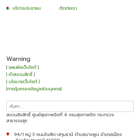
บริการประชาชน
ติดต่อเรา
Warning
|
แผนผังเว็บไซต์
|
| คำสงวนสิทธิ์
|
| นโยบายเว็บไซต์ |
|การคุ้มครองข้อมูลส่วนบุคคล|
ค้นหา
สำหรับ:
สงวนลิขสิทธิ์ ศูนย์สุขภาพจิตที่ 4 กรมสุขภาพจิต กระทรวง
สาธารณสุข
94/1 หมู่ 3 ถนนรังสิต-ปทุมธานี ตำบลบางพูน อำเภอเมือง