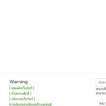
ค้นหา
Warning
สำหรับ:
|
แผนผังเว็บไซต์
|
สงวนลิ
สาธาร
| คำสงวนสิทธิ์
|
| นโยบายเว็บไซต์ |
94/1 ห
|การคุ้มครองข้อมูลส่วนบุคคล|