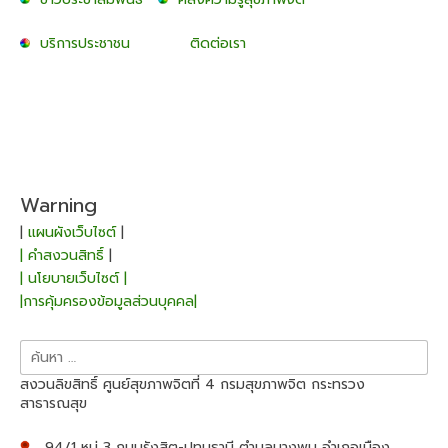
บริการประชาชน
ติดต่อเรา
Warning
|
แผนผังเว็บไซต์
|
| คำสงวนสิทธิ์
|
| นโยบายเว็บไซต์ |
|การคุ้มครองข้อมูลส่วนบุคคล|
ค้นหา
สำหรับ:
สงวนลิขสิทธิ์ ศูนย์สุขภาพจิตที่ 4 กรมสุขภาพจิต กระทรวง
สาธารณสุข
94/1 หมู่ 3 ถนนรังสิต-ปทุมธานี ตำบลบางพูน อำเภอเมือง