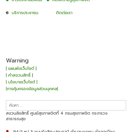
บริการประชาชน
ติดต่อเรา
Warning
|
แผนผังเว็บไซต์
|
| คำสงวนสิทธิ์
|
| นโยบายเว็บไซต์ |
|การคุ้มครองข้อมูลส่วนบุคคล|
ค้นหา
สำหรับ:
สงวนลิขสิทธิ์ ศูนย์สุขภาพจิตที่ 4 กรมสุขภาพจิต กระทรวง
สาธารณสุข
94/1 หมู่ 3 ถนนรังสิต-ปทุมธานี ตำบลบางพูน อำเภอเมือง