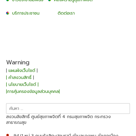
บริการประชาชน
ติดต่อเรา
Warning
|
แผนผังเว็บไซต์
|
| คำสงวนสิทธิ์
|
| นโยบายเว็บไซต์ |
|การคุ้มครองข้อมูลส่วนบุคคล|
ค้นหา
สำหรับ:
สงวนลิขสิทธิ์ ศูนย์สุขภาพจิตที่ 4 กรมสุขภาพจิต กระทรวง
สาธารณสุข
94/1 หมู่ 3 ถนนรังสิต-ปทุมธานี ตำบลบางพูน อำเภอเมือง