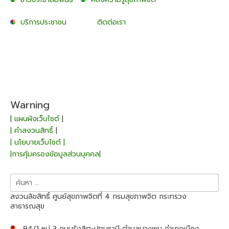
บริการประชาชน
ติดต่อเรา
Warning
|
แผนผังเว็บไซต์
|
| คำสงวนสิทธิ์
|
| นโยบายเว็บไซต์ |
|การคุ้มครองข้อมูลส่วนบุคคล|
ค้นหา
สำหรับ:
สงวนลิขสิทธิ์ ศูนย์สุขภาพจิตที่ 4 กรมสุขภาพจิต กระทรวง
สาธารณสุข
94/1 หมู่ 3 ถนนรังสิต-ปทุมธานี ตำบลบางพูน อำเภอเมือง