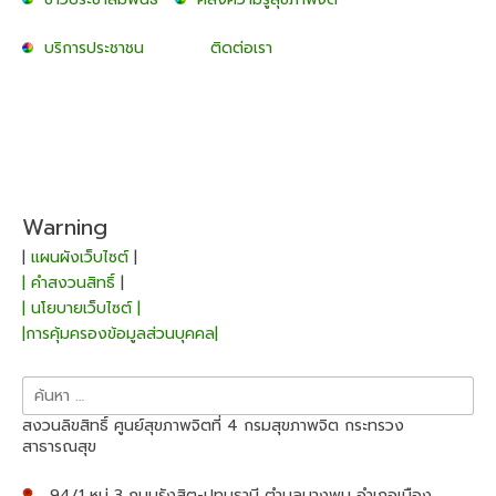
บริการประชาชน
ติดต่อเรา
Warning
|
แผนผังเว็บไซต์
|
| คำสงวนสิทธิ์
|
| นโยบายเว็บไซต์ |
|การคุ้มครองข้อมูลส่วนบุคคล|
ค้นหา
สำหรับ:
สงวนลิขสิทธิ์ ศูนย์สุขภาพจิตที่ 4 กรมสุขภาพจิต กระทรวง
สาธารณสุข
94/1 หมู่ 3 ถนนรังสิต-ปทุมธานี ตำบลบางพูน อำเภอเมือง