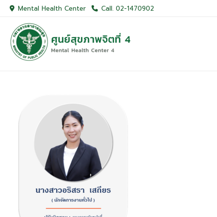
Skip
Mental Health Center
Call. 02-1470902
to
content