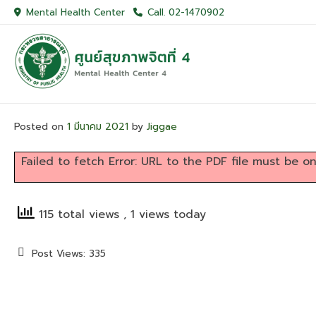
Skip
Mental Health Center
Call. 02-1470902
to
content
Posted on
1 มีนาคม 2021
by
Jiggae
Failed to fetch Error: URL to the PDF file must be
115 total views
, 1 views today
Post Views:
335