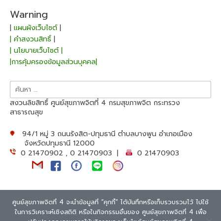
Warning
|
แผนผังเว็บไซต์
|
| คำสงวนสิทธิ์
|
| นโยบายเว็บไซต์ |
|การคุ้มครองข้อมูลส่วนบุคคล|
ค้นหา
สำหรับ:
สงวนลิขสิทธิ์ ศูนย์สุขภาพจิตที่ 4 กรมสุขภาพจิต กระทรวง
สาธารณสุข
94/1 หมู่ 3 ถนนรังสิต-ปทุมธานี ตำบลบางพูน อำเภอเมือง
จังหวัดปทุมธานี 12000
0 21470902 , 0 21470903 |
0 21470903
ศูนย์สุขภาพจิตที่ 4 จะนำข้อมูลที่ “คุกกี้” ได้บันทึกหรือเก็บรวบรวมไว้ ไปใช้
ในการวิเคราะห์เชิงสถิติ หรือในกิจกรรมอื่นของ ศูนย์สุขภาพจิตที่ 4 เพื่อ
Theme: Overlay by
Kaira
.
Extra Text