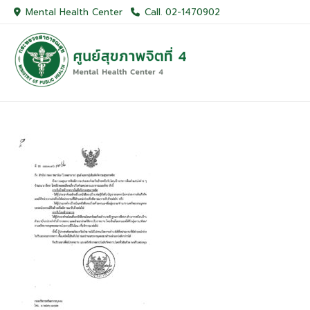
Skip
Mental Health Center
Call. 02-1470902
to
content