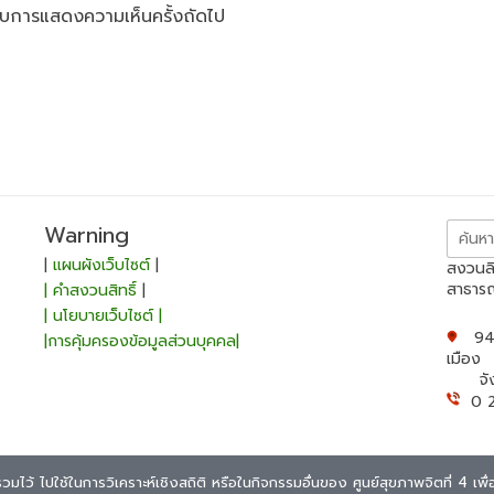
ำหรับการแสดงความเห็นครั้งถัดไป
ค้นหา
Warning
สำหรับ:
|
แผนผังเว็บไซต์
|
สงวนลิ
สาธาร
| คำสงวนสิทธิ์
|
| นโยบายเว็บไซต์ |
94/1
|การคุ้มครองข้อมูลส่วนบุคคล|
เมือง
จังหว
0 2
รวบรวมไว้ ไปใช้ในการวิเคราะห์เชิงสถิติ หรือในกิจกรรมอื่นของ ศูนย์สุขภาพจิตที่ 4 